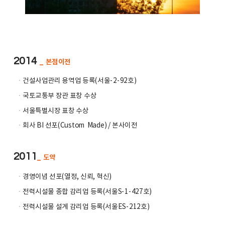
2014
_ 본점이전
ㆍ
건설사업관리 용역업 등록(서울-2-92호)
ㆍ
국토교통부 장관 표창 수상
ㆍ
서울특별시장 표창 수상
ㆍ
회사 BI 선포(Custom Made) / 본사이전
2011
_ 도약
ㆍ
경영이념 선포(열정, 신뢰, 혁신)
ㆍ
전력시설물 종합 감리업 등록(서울S-1-427호)
ㆍ
전력시설물 설계 감리업 등록(서울ES-212호)