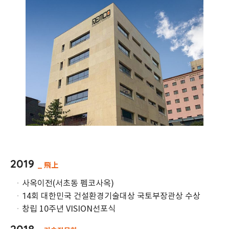
2019
_ 飛上
ㆍ
사옥이전(서초동 펨코사옥)
14회 대한민국 건설환경기술대상 국토부장관상 수상
ㆍ
ㆍ
창립 10주년 VISION선포식