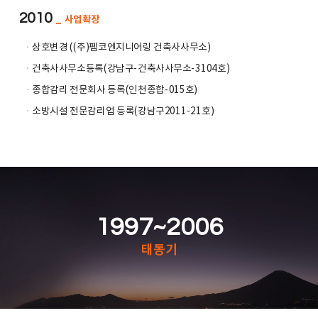
2010
_ 사업확장
ㆍ
상호변경 ((주)펨코엔지니어링 건축사사무소)
ㆍ
건축사사무소등록(강남구-건축사사무소-3104호)
ㆍ
종합감리 전문회사 등록(인천종합-015호)
ㆍ
소방시설 전문감리업 등록(강남구2011-21호)
1997~2006
태동기