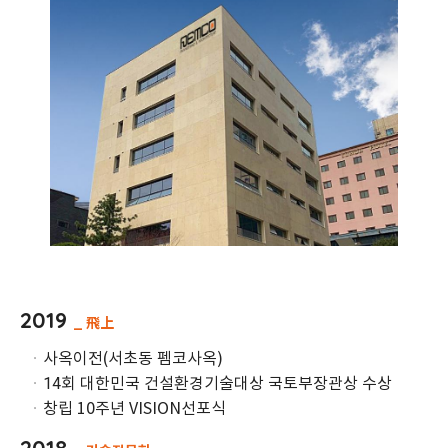
2019
_ 飛上
ㆍ
사옥이전(서초동 펨코사옥)
14회 대한민국 건설환경기술대상 국토부장관상 수상
ㆍ
ㆍ
창립 10주년 VISION선포식