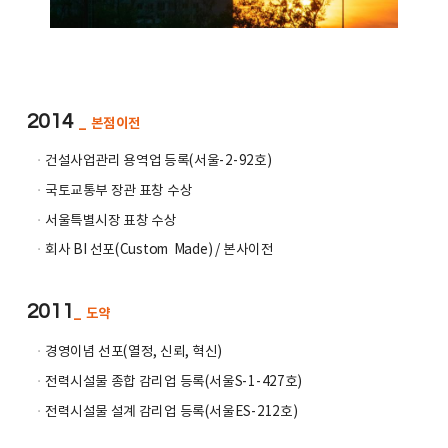
2014
_ 본점이전
ㆍ
건설사업관리 용역업 등록(서울-2-92호)
ㆍ
국토교통부 장관 표창 수상
ㆍ
서울특별시장 표창 수상
ㆍ
회사 BI 선포(Custom Made) / 본사이전
2011
_ 도약
ㆍ
경영이념 선포(열정, 신뢰, 혁신)
ㆍ
전력시설물 종합 감리업 등록(서울S-1-427호)
ㆍ
전력시설물 설계 감리업 등록(서울ES-212호)