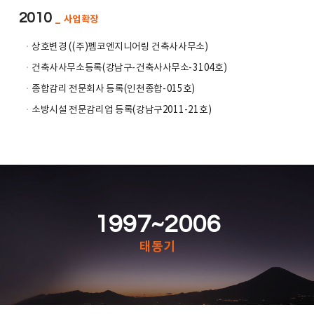
2010
_ 사업확장
ㆍ
상호변경 ((주)펨코엔지니어링 건축사사무소)
ㆍ
건축사사무소등록(강남구-건축사사무소-3104호)
ㆍ
종합감리 전문회사 등록(인천종합-015호)
ㆍ
소방시설 전문감리업 등록(강남구2011-21호)
1997~2006
태동기