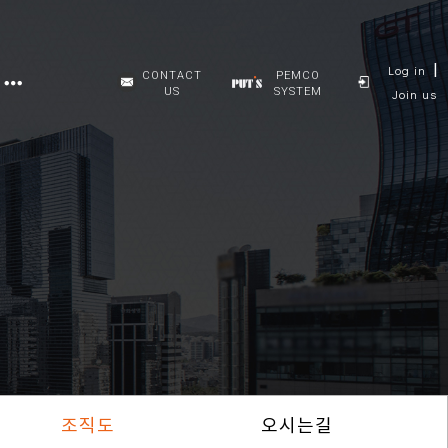
|
Log in
CONTACT
PEMCO
US
SYSTEM
Join us
조직도
오시는길