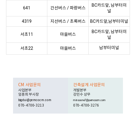
BC카드앞, 남부터미
641
간선버스 / 파랑버스
널
4319
지선버스 / 초록버스
BC카드앞,남부터미널
BC카드앞, 남부터미
서초11
마을버스
널
남부터미널
서초22
마을버스
CM 사업문의
건축설계 사업문의
사업본부
개발본부
임종희 부사장
강민수 상무
bigdui@pemcocm.com
minsoone7@pemcocm.com
070-4700-3213
070-4700-3276